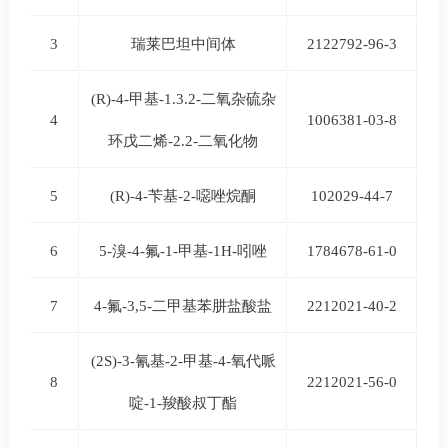
3
瑞莱巴坦中间体
2122792-96-3
(R)-4-甲基-1.3.2-二氧杂硫杂
4
1006381-03-8
环戊二烯-2.2-二氧化物
5
(R)-4-苄基-2-噁唑烷酮
102029-44-7
6
5-溴-4-氟-1-甲基-1H-吲唑
1784678-61-0
7
4-氟-3,5-二甲基苯肼盐酸盐
2212021-40-2
(2S)-3-氰基-2-甲基-4-氧代哌
8
2212021-56-0
啶-1-羧酸叔丁酯